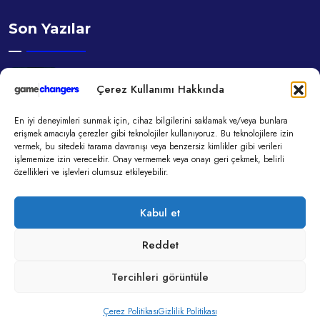
Son Yazılar
11 Kas, 2025
Çerez Kullanımı Hakkında
Algoritmaların Elinde Yetişen Bir Nesil:
Düşünmeden Beğenmek
En iyi deneyimleri sunmak için, cihaz bilgilerini saklamak ve/veya bunlara
erişmek amacıyla çerezler gibi teknolojiler kullanıyoruz. Bu teknolojilere izin
vermek, bu sitedeki tarama davranışı veya benzersiz kimlikler gibi verileri
11 Kas, 2025
işlememize izin verecektir. Onay vermemek veya onayı geri çekmek, belirli
özellikleri ve işlevleri olumsuz etkileyebilir.
Ajanslarda Tükenmiş Yaratıcılık
Sendromu Ve Reklam Verenin Beklentisi
Kabul et
Reddet
Tercihleri görüntüle
Çerez Politikası
Gizlilik Politikası