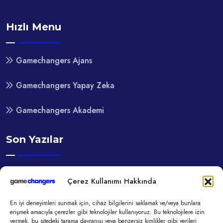
Hızlı Menu
Gamechangers Ajans
Gamechangers Yapay Zeka
Gamechangers Akademi
Son Yazılar
11 Kas, 2025
Çerez Kullanımı Hakkında
Algoritmaların Elinde Yetişen Bir Nesil:
Düşünmeden Beğenmek
En iyi deneyimleri sunmak için, cihaz bilgilerini saklamak ve/veya bunlara
erişmek amacıyla çerezler gibi teknolojiler kullanıyoruz. Bu teknolojilere izin
vermek, bu sitedeki tarama davranışı veya benzersiz kimlikler gibi verileri