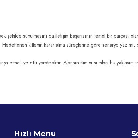
ek şekilde sunulmasını da iletişim başarısının temel bir parçası olara
r. Hedeflenen kitlenin karar alma süreçlerine göre senaryo yazımı, ö
a etmek ve etki yaratmaktır. Ajansın tüm sunumları bu yaklaşım tem
Hızlı Menu
S