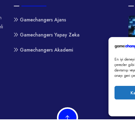
n
Gamechangers Ajans
li
Gamechangers Yapay Zeka
Gamechangers Akademi
En iyi deneyi
çerezler gibi
davranışı vey
onayı geri çek
Ka