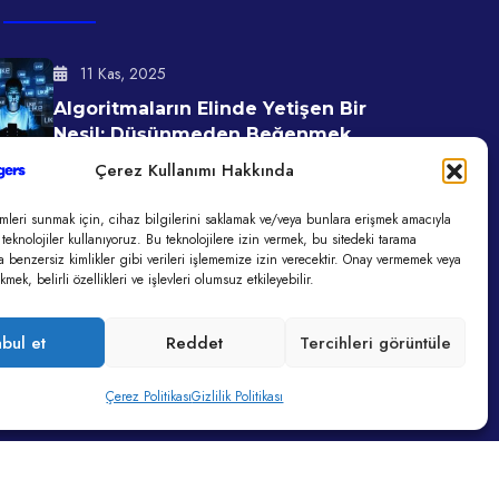
11 Kas, 2025
Algoritmaların Elinde Yetişen Bir
Nesil: Düşünmeden Beğenmek
Çerez Kullanımı Hakkında
11 Kas, 2025
mleri sunmak için, cihaz bilgilerini saklamak ve/veya bunlara erişmek amacıyla
Ajanslarda Tükenmiş Yaratıcılık
 teknolojiler kullanıyoruz. Bu teknolojilere izin vermek, bu sitedeki tarama
Sendromu Ve Reklam Verenin
a benzersiz kimlikler gibi verileri işlememize izin verecektir. Onay vermemek veya
Beklentisi
mek, belirli özellikleri ve işlevleri olumsuz etkileyebilir.
bul et
Reddet
Tercihleri görüntüle
Çerez Politikası
Gizlilik Politikası