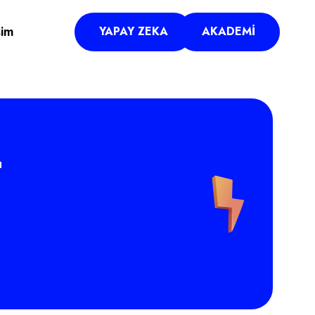
şim
YAPAY ZEKA
AKADEMI
r