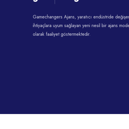
Gamechangers Ajans, yaratıcı endüstride değişe
ihtiyaçlara uyum sağlayan yeni nesil bir ajans mode
olarak faaliyet göstermektedir.
2026 © Gamechangers. Tüm Hakları Saklıdır.