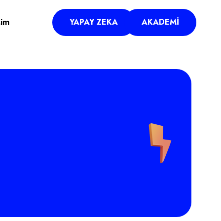
şim
YAPAY ZEKA
AKADEMI