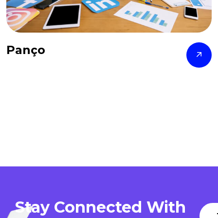
Panço
Stay Connected With