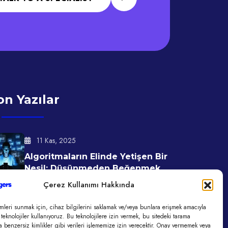
on Yazılar
11 Kas, 2025
Algoritmaların Elinde Yetişen Bir
Nesil: Düşünmeden Beğenmek
Çerez Kullanımı Hakkında
11 Kas, 2025
mleri sunmak için, cihaz bilgilerini saklamak ve/veya bunlara erişmek amacıyla
Ajanslarda Tükenmiş Yaratıcılık
 teknolojiler kullanıyoruz. Bu teknolojilere izin vermek, bu sitedeki tarama
Sendromu Ve Reklam Verenin
a benzersiz kimlikler gibi verileri işlememize izin verecektir. Onay vermemek veya