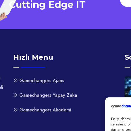
Cutting Edge IT
Hızlı Menu
S
n
Gamechangers Ajans
li
Gamechangers Yapay Zeka
Gamechangers Akademi
En iyi deneyi
çerezler gibi
davranışı vey