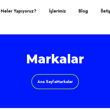
Neler Yapıyoruz?
İşlerimiz
Blog
İleti
Markalar
Ana Sayfa
Markalar